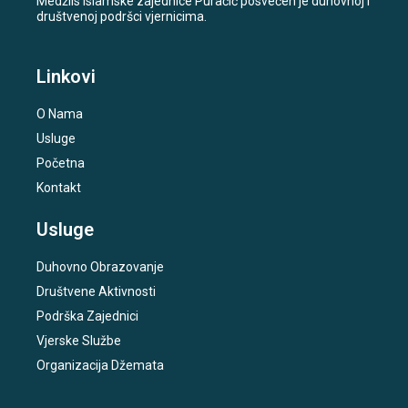
Medžlis Islamske zajednice Puračić posvećen je duhovnoj i
društvenoj podršci vjernicima.
Linkovi
O Nama
Usluge
Početna
Kontakt
Usluge
Duhovno Obrazovanje
Društvene Aktivnosti
Podrška Zajednici
Vjerske Službe
Organizacija Džemata