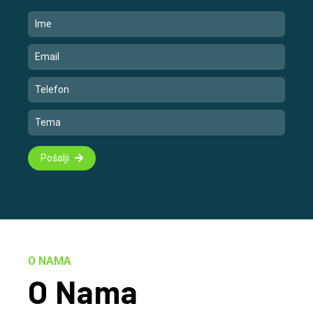
Pošalji
O NAMA
O Nama