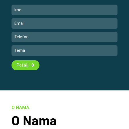
Pošalji
O NAMA
O Nama