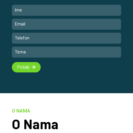
Pošalji
O NAMA
O Nama