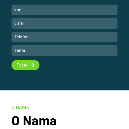
Pošalji
O NAMA
O Nama