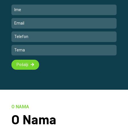
Pošalji
O NAMA
O Nama