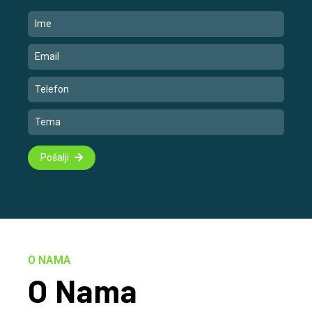
Pošalji
O NAMA
O Nama