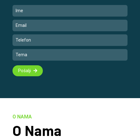
Pošalji
O NAMA
O Nama