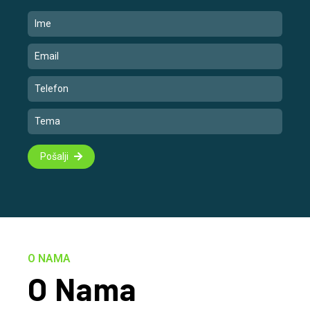
Pošalji
O NAMA
O Nama