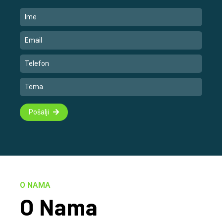
Pošalji
O NAMA
O Nama