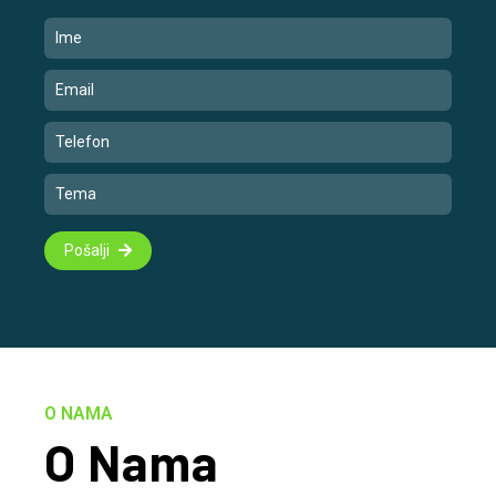
Pošalji
O NAMA
O Nama