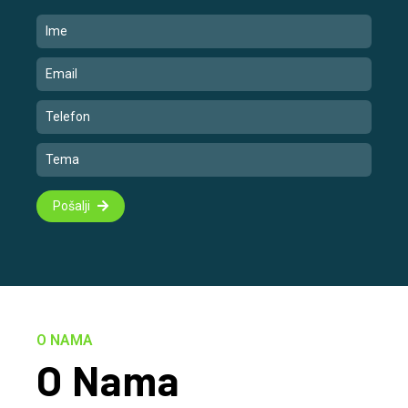
Pošalji
O NAMA
O Nama