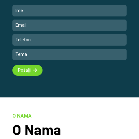
Pošalji
O NAMA
O Nama