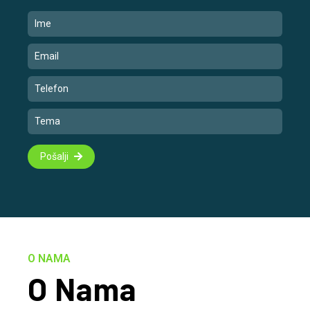
Pošalji
O NAMA
O Nama