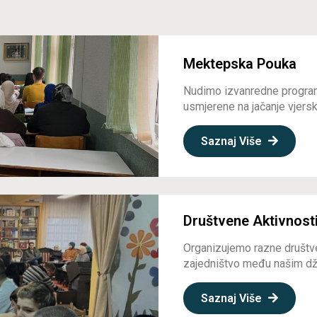
Mektepska Pouka
Nudimo izvanredne program
usmjerene na jačanje vjerske
Saznaj Više
Društvene Aktivnost
Organizujemo razne društve
zajedništvo među našim dž
Saznaj Više