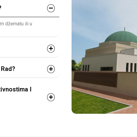
?
em džematu ili u
i Rad?
ivnostima I