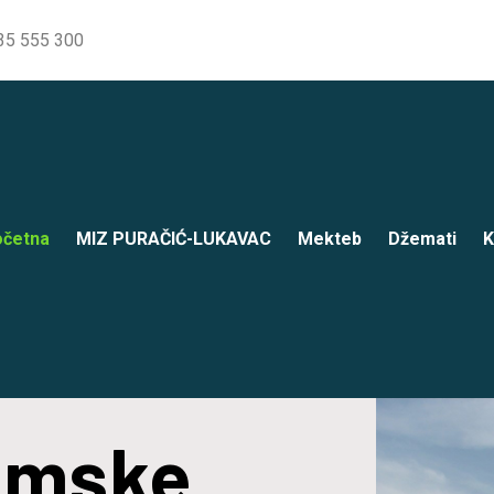
35 555 300
četna
MIZ PURAČIĆ-LUKAVAC
Mekteb
Džemati
K
lamske