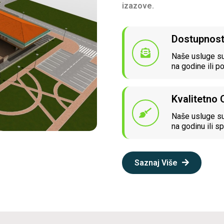
izazove.
Dostupnos
Naše usluge su
na godine ili p
Kvalitetno
Naše usluge su
na godinu ili sp
Saznaj Više