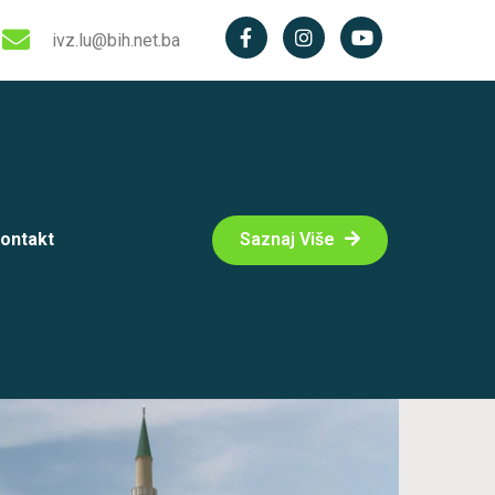
ivz.lu@bih.net.ba
ontakt
Saznaj Više