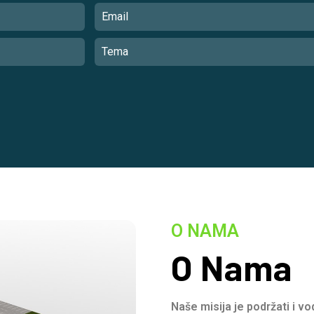
O NAMA
O Nama
Naše misija je podržati i v