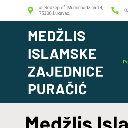
ul. Redžep ef. Muminhodžića 14,
0
75300 Lukavac.
MEDŽLIS
ISLAMSKE
Po
ZAJEDNICE
PURAČIĆ
Medžlis Is