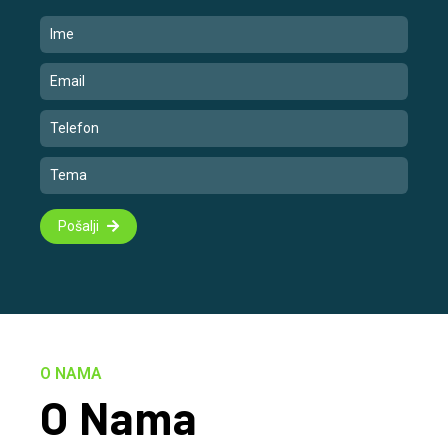
Pošalji
O NAMA
O Nama