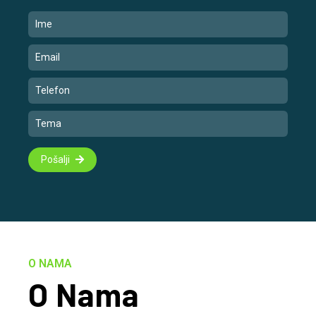
Pošalji
O NAMA
O Nama