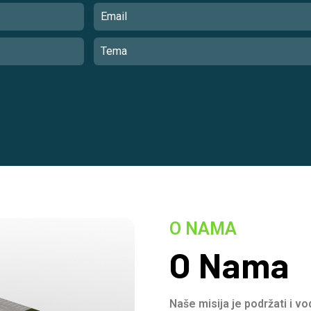
O NAMA
O Nama
Naše misija je podržati i v