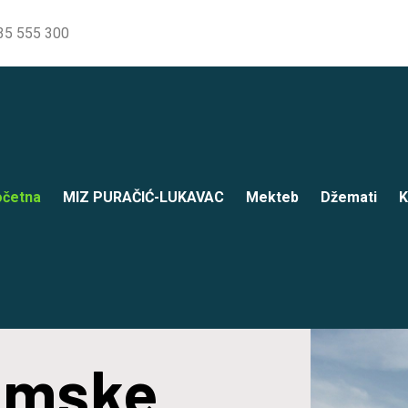
35 555 300
četna
MIZ PURAČIĆ-LUKAVAC
Mekteb
Džemati
K
lamske