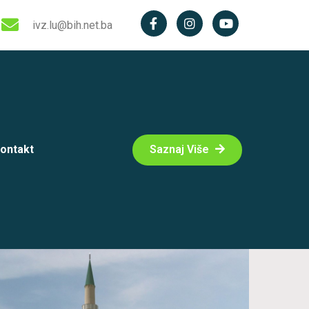
ivz.lu@bih.net.ba
ontakt
Saznaj Više