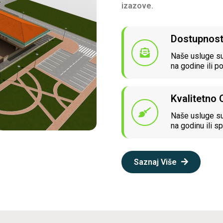
izazove.
Dostupnos
Naše usluge su
na godine ili p
Kvalitetno
Naše usluge su
na godinu ili sp
Saznaj Više