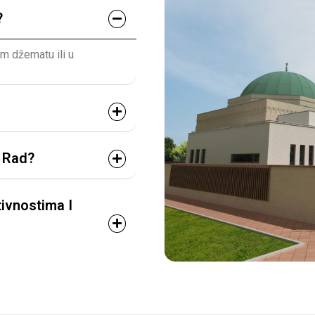
?
em džematu ili u
i Rad?
ivnostima I