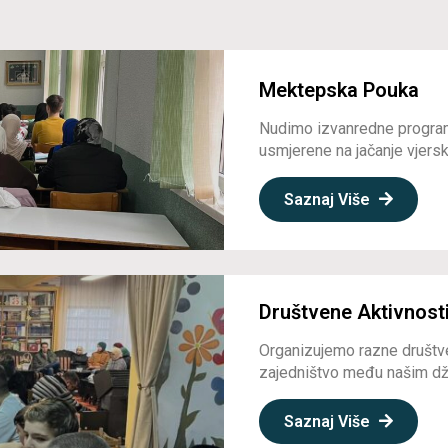
Mektepska Pouka
Nudimo izvanredne program
usmjerene na jačanje vjerske
Saznaj Više
Društvene Aktivnost
Organizujemo razne društve
zajedništvo među našim dž
Saznaj Više