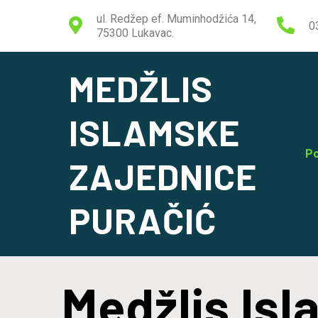
ul. Redžep ef. Muminhodžića 14,
0
75300 Lukavac.
MEDŽLIS
ISLAMSKE
Po
ZAJEDNICE
PURAČIĆ
Medžlis Is