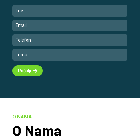
Pošalji
O NAMA
O Nama