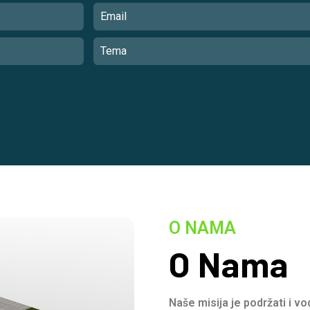
O NAMA
O Nama
Naše misija je podržati i v