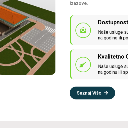
izazove.
Dostupnos
Naše usluge su
na godine ili p
Kvalitetno
Naše usluge su
na godinu ili sp
Saznaj Više