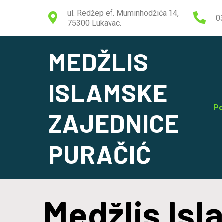
ul. Redžep ef. Muminhodžića 14,
0
75300 Lukavac.
MEDŽLIS
ISLAMSKE
Po
ZAJEDNICE
PURAČIĆ
Medžlis Is