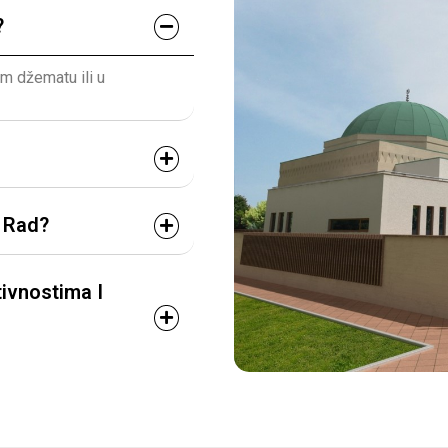
?
em džematu ili u
i Rad?
ivnostima I