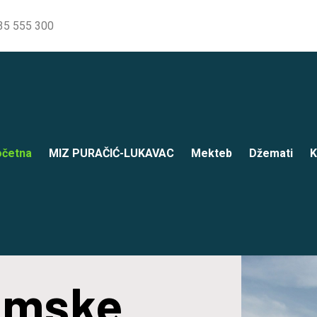
35 555 300
četna
MIZ PURAČIĆ-LUKAVAC
Mekteb
Džemati
K
lamske