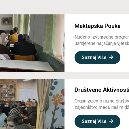
Mektepska Pouka
Nudimo izvanredne program
usmjerene na jačanje vjerske
Saznaj Više
Društvene Aktivnost
Organizujemo razne društve
zajedništvo među našim dž
Saznaj Više