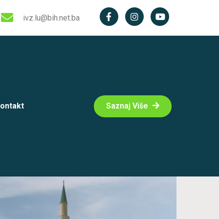
ivz.lu@bih.net.ba
ontakt
Saznaj Više