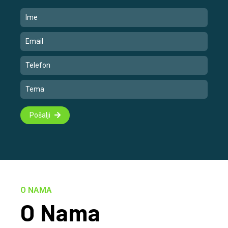
Pošalji
O NAMA
O Nama