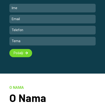
Pošalji
O NAMA
O Nama