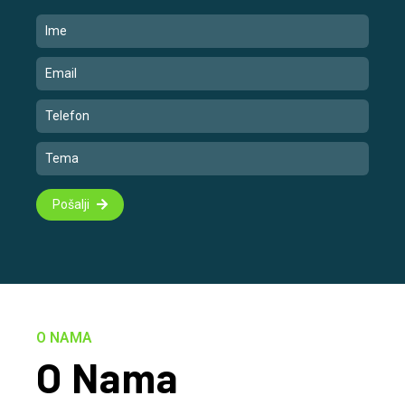
Pošalji
O NAMA
O Nama