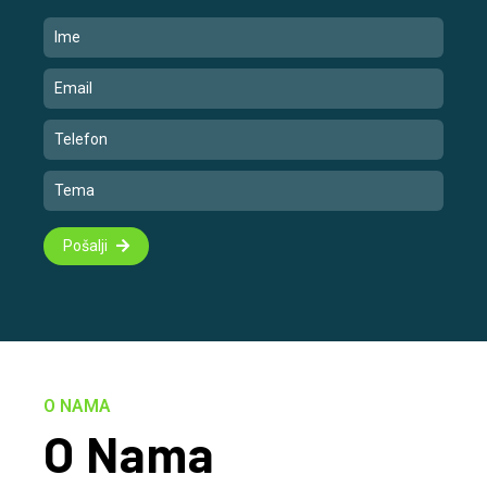
Pošalji
O NAMA
O Nama