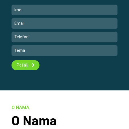
Pošalji
O NAMA
O Nama