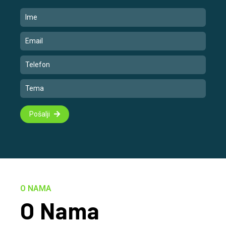
Pošalji
O NAMA
O Nama