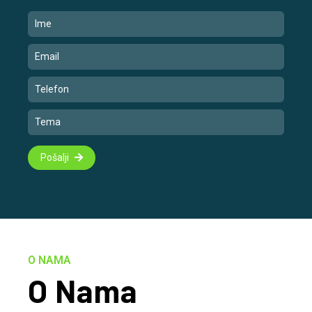
Pošalji
O NAMA
O Nama