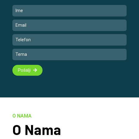
Pošalji
O NAMA
O Nama