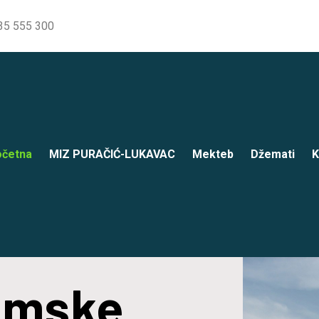
35 555 300
četna
MIZ PURAČIĆ-LUKAVAC
Mekteb
Džemati
K
lamske