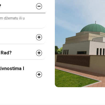
?
em džematu ili u
i Rad?
ivnostima I