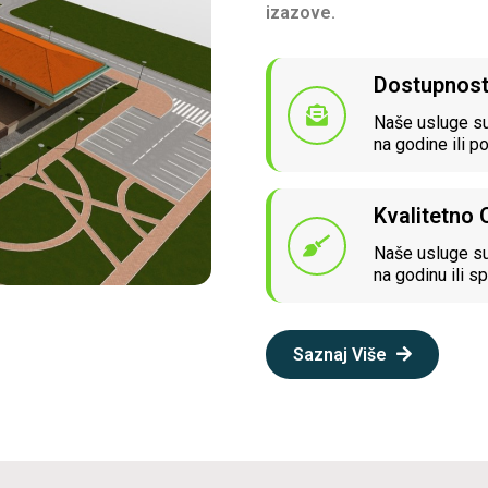
izazove.
Dostupnos
Naše usluge su
na godine ili p
Kvalitetno
Naše usluge su
na godinu ili sp
Saznaj Više