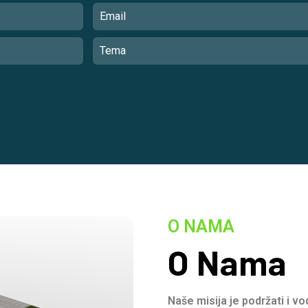
O NAMA
O Nama
Naše misija je podržati i v