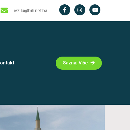
ivz.lu@bih.net.ba
ontakt
Saznaj Više