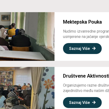
Mektepska Pouka
Nudimo izvanredne program
usmjerene na jačanje vjerske
Saznaj Više
Društvene Aktivnost
Organizujemo razne društve
zajedništvo među našim dž
Saznaj Više