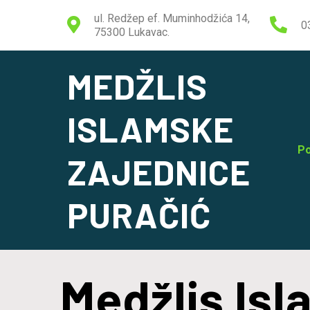
ul. Redžep ef. Muminhodžića 14,
0
75300 Lukavac.
MEDŽLIS
ISLAMSKE
Po
ZAJEDNICE
PURAČIĆ
Medžlis Is