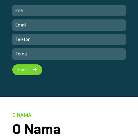
Pošalji
O NAMA
O Nama