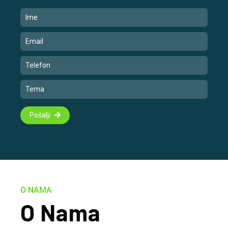
Pošalji
O NAMA
O Nama