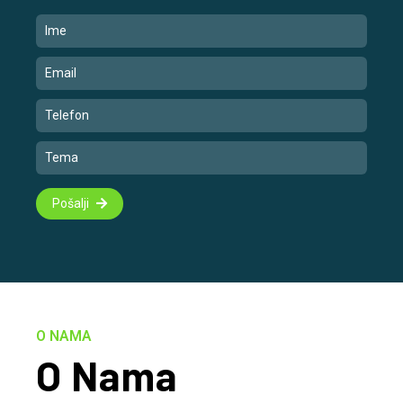
Pošalji
O NAMA
O Nama