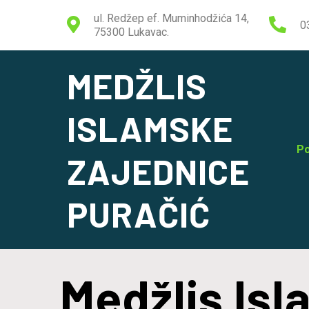
ul. Redžep ef. Muminhodžića 14,
0
75300 Lukavac.
MEDŽLIS
ISLAMSKE
Po
ZAJEDNICE
PURAČIĆ
Medžlis Is