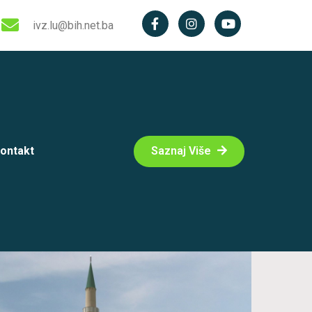
ivz.lu@bih.net.ba
ontakt
Saznaj Više