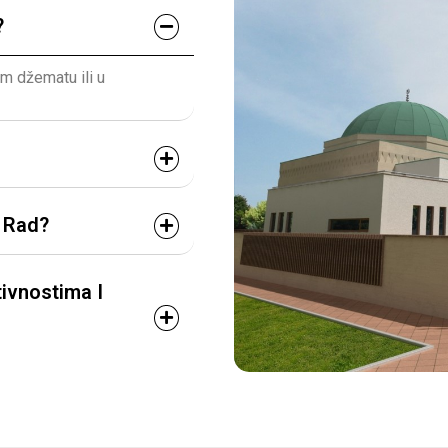
?
em džematu ili u
i Rad?
ivnostima I