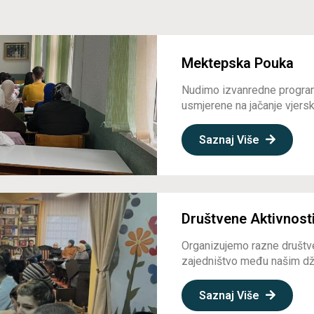
Mektepska Pouka
Nudimo izvanredne program
usmjerene na jačanje vjerske
Saznaj Više
Društvene Aktivnost
Organizujemo razne društve
zajedništvo među našim dž
Saznaj Više