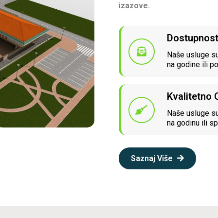
izazove.
Dostupnos
Naše usluge su
na godine ili p
Kvalitetno
Naše usluge su
na godinu ili sp
Saznaj Više