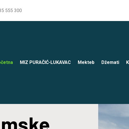
35 555 300
četna
MIZ PURAČIĆ-LUKAVAC
Mekteb
Džemati
K
lamske