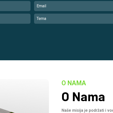
O NAMA
O Nama
Naše misija je podržati i v