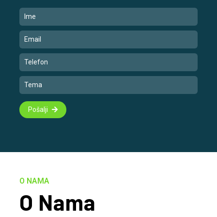
Pošalji
O NAMA
O Nama