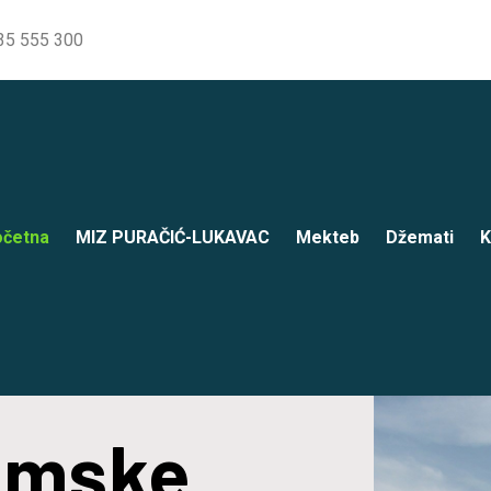
35 555 300
četna
MIZ PURAČIĆ-LUKAVAC
Mekteb
Džemati
K
lamske