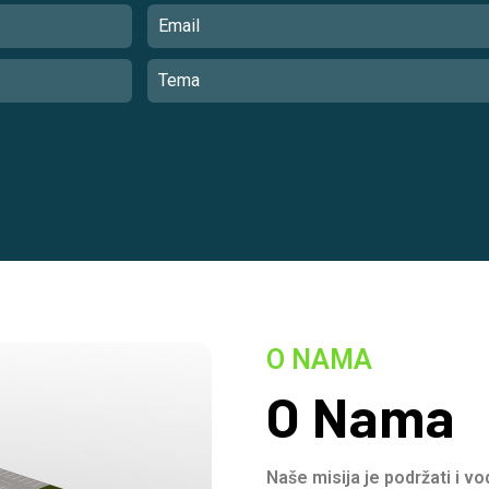
O NAMA
O Nama
Naše misija je podržati i v