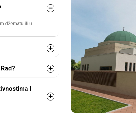
?
em džematu ili u
i Rad?
ivnostima I