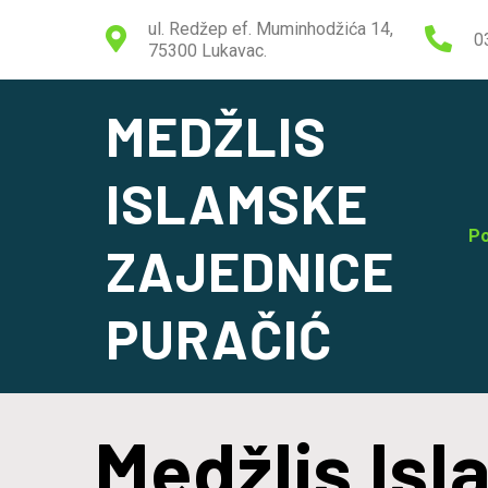
ul. Redžep ef. Muminhodžića 14,
0
75300 Lukavac.
MEDŽLIS
ISLAMSKE
Po
ZAJEDNICE
PURAČIĆ
Medžlis Is