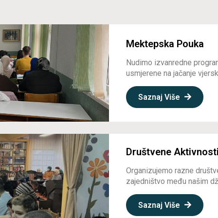
Mektepska Pouka
Nudimo izvanredne program
usmjerene na jačanje vjerske
Saznaj Više
Društvene Aktivnost
Organizujemo razne društve
zajedništvo među našim dž
Saznaj Više