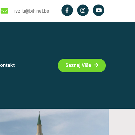
ivz.lu@bih.net.ba
ontakt
Saznaj Više