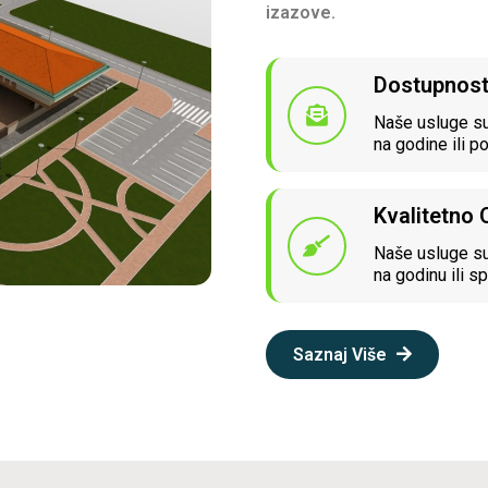
izazove.
Dostupnos
Naše usluge su
na godine ili p
Kvalitetno
Naše usluge su
na godinu ili sp
Saznaj Više