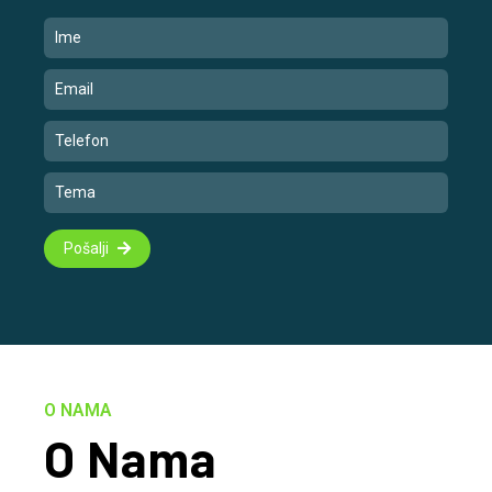
Pošalji
O NAMA
O Nama