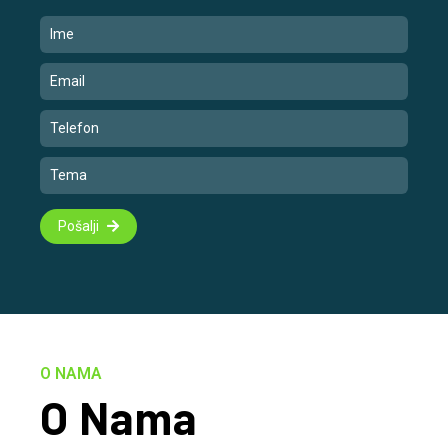
Pošalji
O NAMA
O Nama