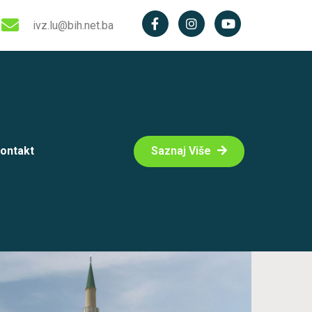
ivz.lu@bih.net.ba
ontakt
Saznaj Više