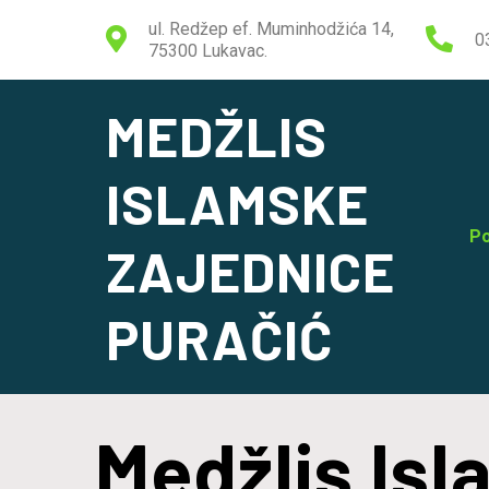
ul. Redžep ef. Muminhodžića 14,
0
75300 Lukavac.
MEDŽLIS
ISLAMSKE
Po
ZAJEDNICE
PURAČIĆ
Medžlis Is