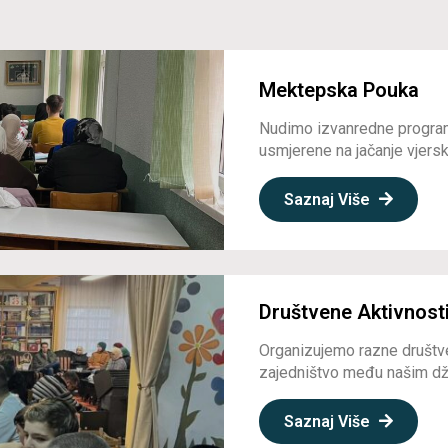
Mektepska Pouka
Nudimo izvanredne program
usmjerene na jačanje vjerske
Saznaj Više
Društvene Aktivnost
Organizujemo razne društve
zajedništvo među našim dž
Saznaj Više