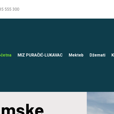
35 555 300
četna
MIZ PURAČIĆ-LUKAVAC
Mekteb
Džemati
K
lamske