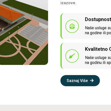
izazove.
Dostupnos
Naše usluge su
na godine ili p
Kvalitetno
Naše usluge su
na godinu ili sp
Saznaj Više