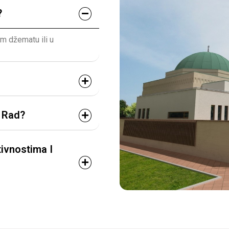
?
em džematu ili u
i Rad?
ivnostima I