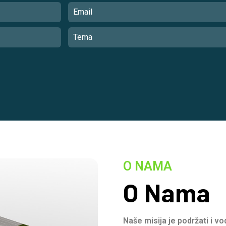
O NAMA
O Nama
Naše misija je podržati i v