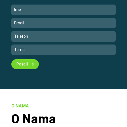
Pošalji
O NAMA
O Nama