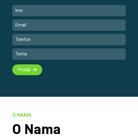
Pošalji
O NAMA
O Nama