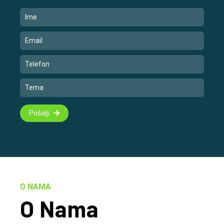
Pošalji
O NAMA
O Nama