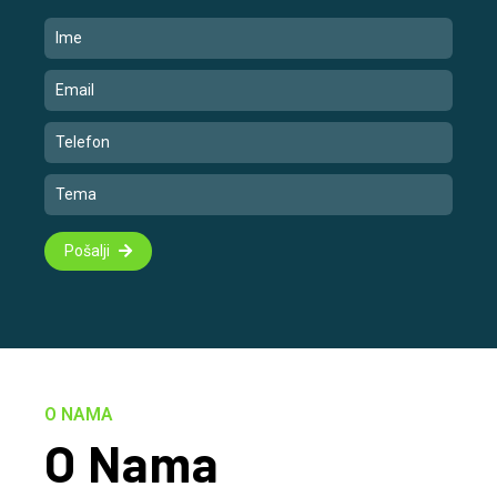
Pošalji
O NAMA
O Nama