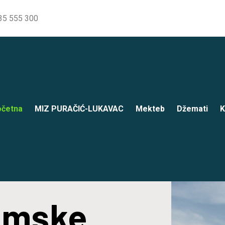
35 555 300
četna
MIZ PURAČIĆ-LUKAVAC
Mekteb
Džemati
K
lamske