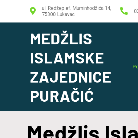
ul. Redžep ef. Muminhodžića 14,
0
75300 Lukavac.
MEDŽLIS
ISLAMSKE
Po
ZAJEDNICE
PURAČIĆ
Medžlis Is