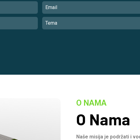
O NAMA
O Nama
Naše misija je podržati i v