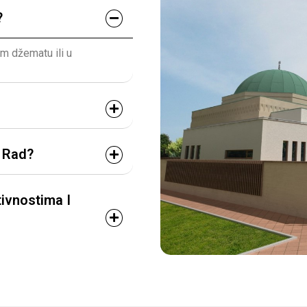
?
em džematu ili u
i Rad?
ivnostima I