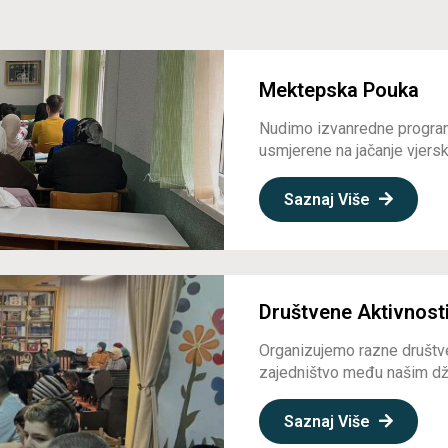
Mektepska Pouka
Nudimo izvanredne program
usmjerene na jačanje vjerske
Saznaj Više
Društvene Aktivnost
Organizujemo razne društve
zajedništvo među našim dž
Saznaj Više