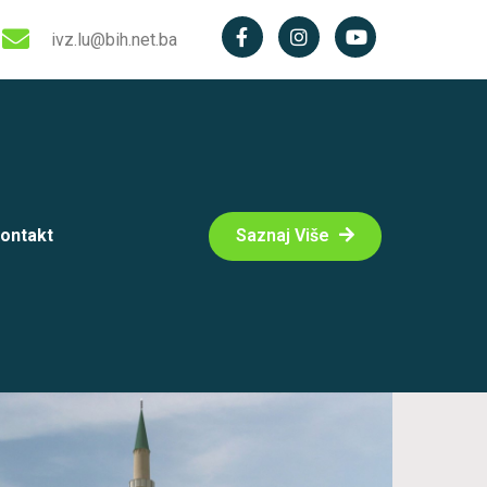
ivz.lu@bih.net.ba
ontakt
Saznaj Više