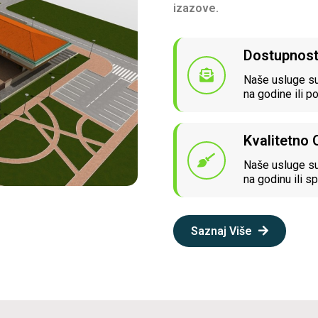
izazove.
Dostupnos
Naše usluge su
na godine ili p
Kvalitetno
Naše usluge su
na godinu ili sp
Saznaj Više