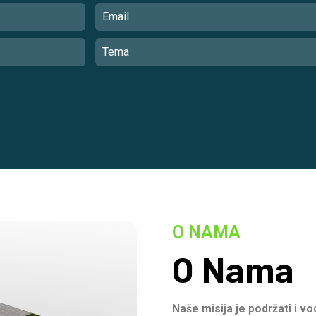
O NAMA
O Nama
Naše misija je podržati i v