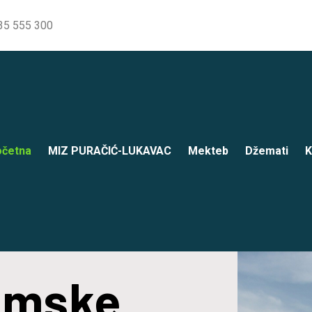
35 555 300
četna
MIZ PURAČIĆ-LUKAVAC
Mekteb
Džemati
K
lamske