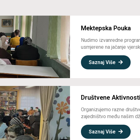
Mektepska Pouka
Nudimo izvanredne program
usmjerene na jačanje vjerske
Saznaj Više
Društvene Aktivnost
Organizujemo razne društve
zajedništvo među našim dž
Saznaj Više