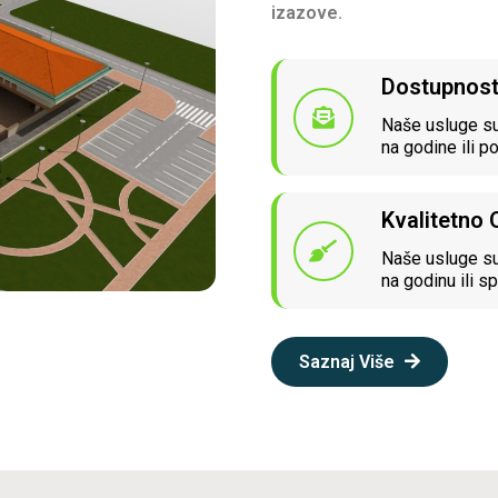
izazove.
Dostupnos
Naše usluge su
na godine ili p
Kvalitetno
Naše usluge su
na godinu ili sp
Saznaj Više