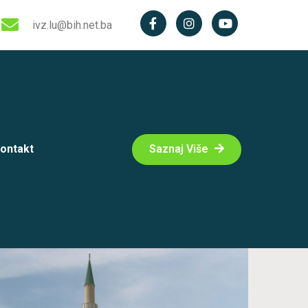
ivz.lu@bih.net.ba
ontakt
Saznaj Više