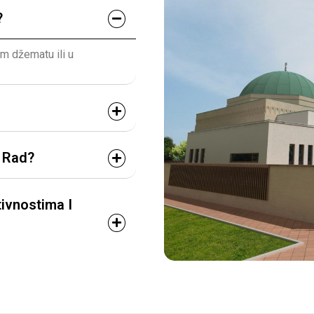
?
em džematu ili u
i Rad?
ivnostima I