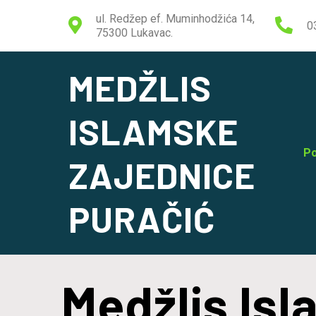
ul. Redžep ef. Muminhodžića 14,
0
75300 Lukavac.
MEDŽLIS
ISLAMSKE
Po
ZAJEDNICE
PURAČIĆ
Medžlis Is