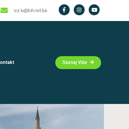
ivz.lu@bih.net.ba
ontakt
Saznaj Više