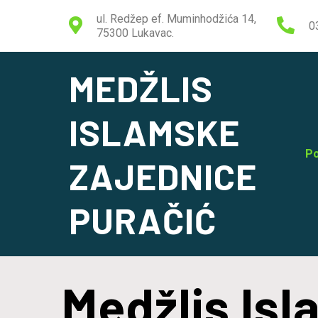
ul. Redžep ef. Muminhodžića 14,
0
75300 Lukavac.
MEDŽLIS
ISLAMSKE
Po
ZAJEDNICE
PURAČIĆ
Medžlis Is