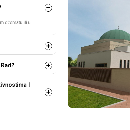
?
em džematu ili u
i Rad?
ivnostima I