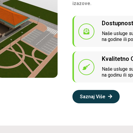
izazove.
Dostupnos
Naše usluge su
na godine ili p
Kvalitetno
Naše usluge su
na godinu ili sp
Saznaj Više