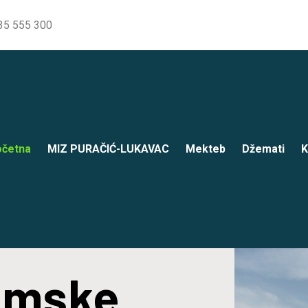
35 555 300
četna
MIZ PURAČIĆ-LUKAVAC
Mekteb
Džemati
K
lamske