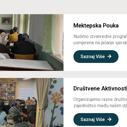
Mektepska Pouka
Nudimo izvanredne program
usmjerene na jačanje vjerske
Saznaj Više
Društvene Aktivnost
Organizujemo razne društve
zajedništvo među našim dž
Saznaj Više