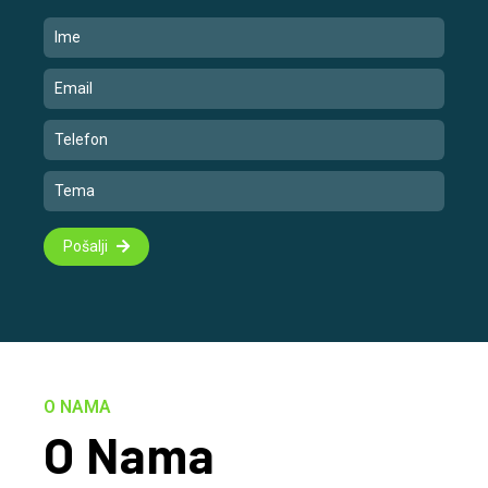
Pošalji
O NAMA
O Nama