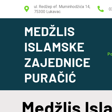
ul. Redžep ef. Muminhodžića 14,
0
75300 Lukavac.
MEDŽLIS
ISLAMSKE
Po
ZAJEDNICE
PURAČIĆ
Medžlis Is