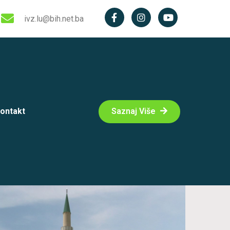
ivz.lu@bih.net.ba
ontakt
Saznaj Više