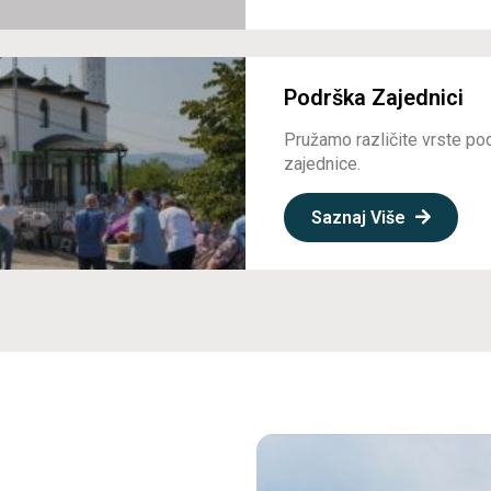
Podrška Zajednici
Pružamo različite vrste po
zajednice.
Saznaj Više