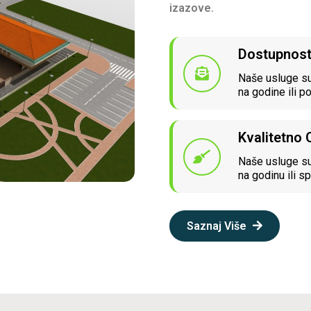
izazove.
Dostupnos
Naše usluge su
na godine ili p
Kvalitetno
Naše usluge su
na godinu ili sp
Saznaj Više