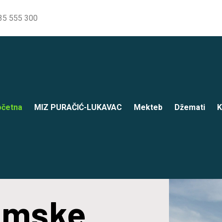
35 555 300
četna
MIZ PURAČIĆ-LUKAVAC
Mekteb
Džemati
K
lamske