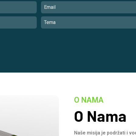
O NAMA
O Nama
Naše misija je podržati i v