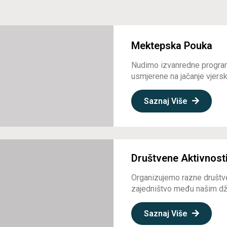
Mektepska Pouka
Nudimo izvanredne program
usmjerene na jačanje vjerske
Saznaj Više
Društvene Aktivnost
Organizujemo razne društve
zajedništvo među našim dž
Saznaj Više