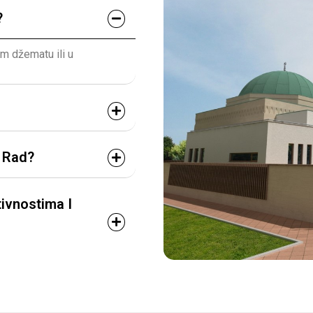
?
em džematu ili u
i Rad?
ivnostima I