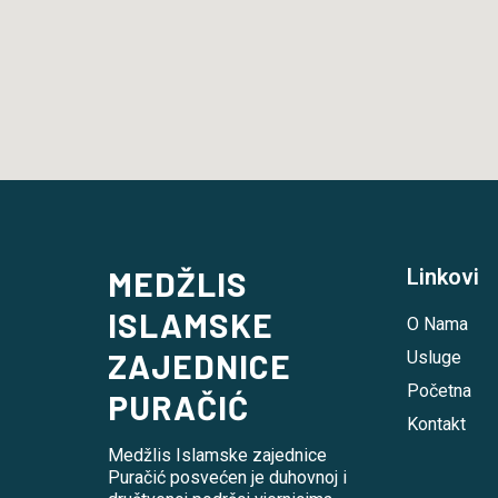
MEDŽLIS
Linkovi
ISLAMSKE
O Nama
ZAJEDNICE
Usluge
Početna
PURAČIĆ
Kontakt
Medžlis Islamske zajednice
Puračić posvećen je duhovnoj i