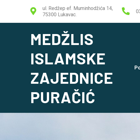
ul. Redžep ef. Muminhodžića 14,
0
75300 Lukavac.
MEDŽLIS
ISLAMSKE
Po
ZAJEDNICE
PURAČIĆ