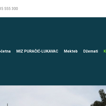
35 555 300
četna
MIZ PURAČIĆ-LUKAVAC
Mekteb
Džemati
K