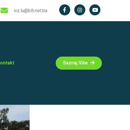
ivz.lu@bih.net.ba
ontakt
Saznaj Više