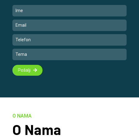
Pošalji
O NAMA
O Nama