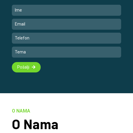
Pošalji
O NAMA
O Nama